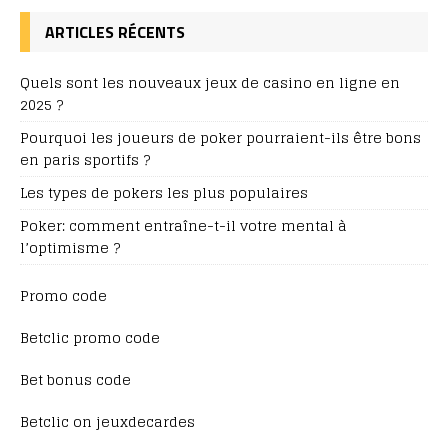
ARTICLES RÉCENTS
Quels sont les nouveaux jeux de casino en ligne en
2025 ?
Pourquoi les joueurs de poker pourraient-ils être bons
en paris sportifs ?
Les types de pokers les plus populaires
Poker: comment entraîne-t-il votre mental à
l’optimisme ?
Promo code
Betclic promo code
Bet bonus code
Betclic on jeuxdecardes