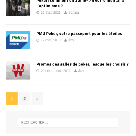
Poker: comment entraîne-t-il votre mental à
l’optimisme ?
22 avril 2021
admin
PMU Poker, votre passeport pour les étoiles
12 avril 2018
Joy
Promos des salles de poker, lesquelles choisir ?
28 décembre 2017
Joy
1
2
»